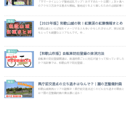
「サマータイムレンダ聖地巡礼マップ！おすすめルート公開！」友ヶ島へ
のアクセス方法や注意点も解説。聖地巡りをより楽しむための必読記事！
知る
【2023年版】和歌山城の秋！紅葉渓の紅葉情報まとめ
和歌山城といえば桜をイメージする人も多いかもしれませんが、実は紅葉
もとっても綺麗なエリアなんです。中...
暮らし
【和歌山市版】自転車防犯登録の抹消方法
自転車の防犯登録関連は、都道府県ごとに対応が違うって知っていました
か？当記事では、和歌山市で防犯登録...
知る
県庁前交差点の立ち退きはなんで？｜扇の芝整備計画
和歌山城南西エリアの謎解き！県庁前交差点近くのビル立ち退きの理由と
は？扇の芝整備計画の舞台裏に迫る！