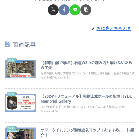
おにさとちゃんさ
関連記事
知る
【和歌山城で学ぶ】石垣の3つの積み方と崩れないため
の工夫
お城の楽しみ方は天守閣だけじゃない！和歌山城を題材に石垣の3種類の積
み方を紹介しています。
知る
【2024年リニューアル】和歌山城ホールの聖地 HYDE
Memorial Gallery
2022年10月30日、和歌山城ホールにHYDEさんご本人監修のHYDE
Memorial Gall...
知る
サマータイムレンダ聖地巡礼マップ！おすすめルート紹
介！