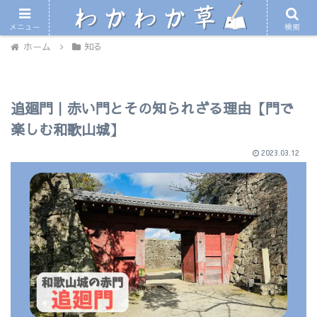
〜徒然なるままに和歌山の情報をお届け〜
メニュー
検索
ホーム
知る
追廻門｜赤い門とその知られざる理由【門で
楽しむ和歌山城】
2023.03.12