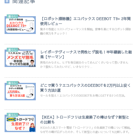
関連記事
暮らし
【ロボット掃除機】エコバックス DEEBOT T9+ 2年間
使用レビュー
驚きの性能とコストパフォーマンスを解説。家事を楽にするロボット掃除
機の実力をチェック！
暮らし
レイボーテヴィーナスで男性ヒゲ脱毛！半年継続した結
果【ヤーマン】
男性のみなさん、ヒゲを毎日剃るのってめんどくさいなって思いません
か？脱毛してみたいけど、いきなりクリ...
暮らし
どこで買う？エコバックスのDEEBOTを2万円以上安く
買う方法3選
セールを狙え！エコバックスのDEEBOTをお得にGETする3つの方法。
暮らし
【IKEA】トロードフリは生産終了の噂はなぜ？新型と
の比較も
IKEAの人気スマート電球「トロードフリ」の生産終了の噂について解説。
なぜその噂が広がったのか、そして新型との違いについても比較します。