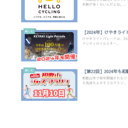
本数が多くないんだよね。...
楽しむ
【2024年】けやきラ
けやきライトパレードは、2
ナシティのイルミネー...
楽しむ
【第22回】2024年
和歌山市で毎年開催されるジ
も気持ちよさそうなマラソ...