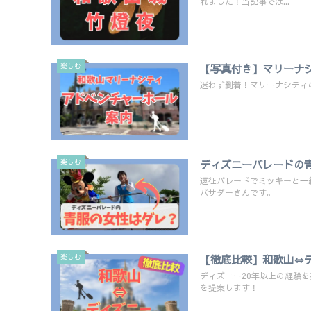
れました！当記事では...
楽しむ
【写真付き】マリーナ
迷わず到着！マリーナシティ
楽しむ
ディズニーパレードの
遠征パレードでミッキーと一
バサダーさんです。
楽しむ
【徹底比較】和歌山⇔
ディズニー20年以上の経験
を提案します！