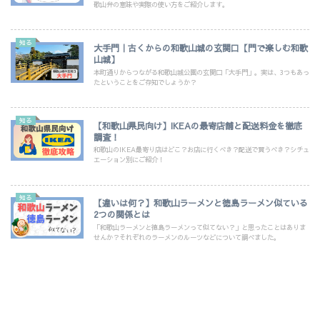
歌山弁の意味や実際の使い方をご紹介します。
知る
大手門｜古くからの和歌山城の玄関口【門で楽しむ和歌
山城】
本町通りからつながる和歌山城公園の玄関口「大手門」。実は、3つもあっ
たということをご存知でしょうか？
知る
【和歌山県民向け】IKEAの最寄店舗と配送料金を徹底
調査！
和歌山のIKEA最寄り店はどこ？お店に行くべき？配送で買うべき？シチュ
エーション別にご紹介！
知る
【違いは何？】和歌山ラーメンと徳島ラーメン似ている
2つの関係とは
「和歌山ラーメンと徳島ラーメンって似てない？」と思ったことはありま
せんか？それぞれのラーメンのルーツなどについて調べました。