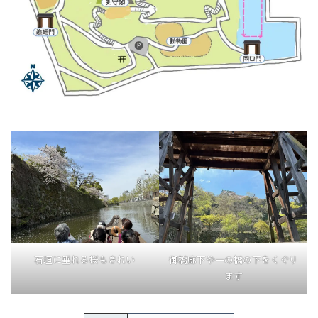
石垣に垂れる桜もきれい
御橋廊下や一の橋の下をくぐり
ます