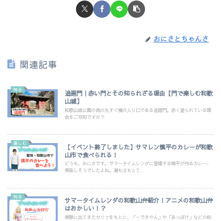
おにさとちゃんさ
関連記事
知る
追廻門｜赤い門とその知られざる理由【門で楽しむ和歌
山城】
和歌山城公園の西の丸すぐ横の入り口である追廻門。赤く塗られている理
由をご存知ですか？
楽しむ
【イベント終了しました】サマレン慎平のカレーが和歌
山市で食べられる！
どうも、おにさです。サマータイムレンダに登場する慎平が作るカレー、
美味しそうでしたよね。潮も澪もとて...
知る
サマータイムレンダの和歌山弁紹介！アニメの和歌山弁
はおかしい！？
実際に出てきたセリフをもとに、「～できやん」や「あっぽけ」などの和