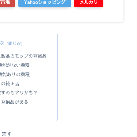
天市場
Yahooショッピング
メルカリ
次
ス製品のモップの互換品
機能がない機種
機能ありの機種
スの純正品
探すのもアリかも？
も互換品がある
ります