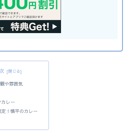
次
外観や雰囲気
ー
フカレー
限定！慎平のカレー
報