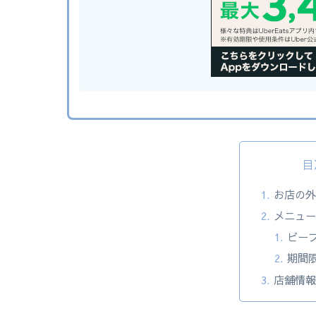
目
お店の
メニュ
ビー
期間
店舗情